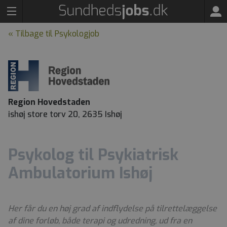
« Tilbage til Psykologjob
Region Hovedstaden
ishøj store torv 20, 2635 Ishøj
Psykolog til Psykiatrisk
Ambulatorium Ishøj
Her får du en høj grad af indflydelse på tilrettelæggelse
af dine forløb, både terapi og udredning, ud fra en