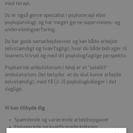
med terapi,
Du er også gerne specialist i psykoterapi eller
psykopatologi, og har meget gerne supervisions- og
undervisningserfaring.
Du har gode samarbejdsevner og kan både arbejde
selvstændigt og tværfagligt, hvor du både bidrager til
teamets trivsel og med dit psykologfaglige perspektiv.
Psykiatrisk ambulatorium i Ishøj er et ”satellit”
ambulatorium. Det betyder, at du skal kunne arbejde
selvstændigt, med få (2-3) psykologkolleger i det
daglige.
Vi kan tilbyde dig
Spændende og varierende arbejdsopgaver
Engagerede og kvalificerede kolleger