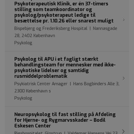
Psykoterapeutisk Klinik, er én 37-timers
stilling som teamkoordinator og
psykolog/psykoterapeut ledige til
besættelse pr. 1.10.26 eller snarest muligt
Bispebjerg og Frederiksberg Hospital | Nannasgade
28, 2402 København
Psykolog
Psykolog til APU i et fagligt stærkt
behandlingsteam for mennesker med ikke-
psykotiske lidelser og samtidig
rusmiddelproblematik
Psykiatrisk Center Amager | Hans Bogbinders Alle 3,
2300 København s
Psykolog
Neuropsykolog til fast stilling på Afdeling
for Hjerne- og Rygmarvsskader – Bodil
Eskesen Center
Rigshospitalet, Glostrup | Valdemar Hansens Vej 23,