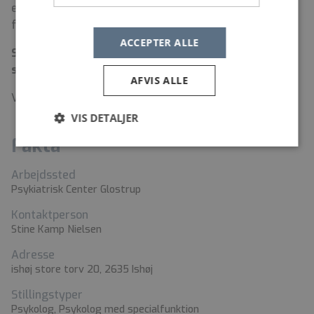
efter aftale. Du ansættes i henhold til overenskomst
for akademikere ansat i regioner m.v.
ACCEPTER ALLE
Send ansøgning, CV og uddannelsesbevis via linket
senest d. 15. juni 2026.
AFVIS ALLE
Vi afholder løbende samtaler / i uge 25.
VIS DETALJER
Fakta
Arbejdssted
Psykiatrisk Center Glostrup
Kontaktperson
Stine Kamp Nielsen
Adresse
ishøj store torv 20, 2635 Ishøj
Stillingstyper
Psykolog, Psykolog med specialfunktion