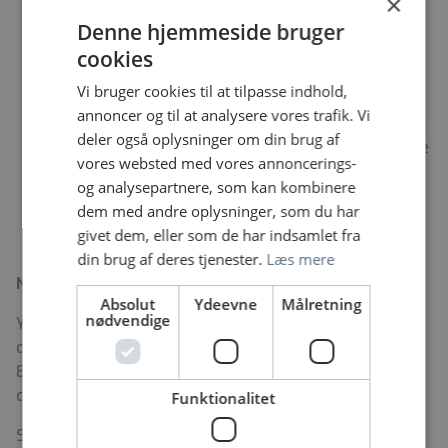
×
Indflydelse på tilrettelæggelse af dit arbejde
En arbejdsplads, der lægger stor vægt på den
Denne hjemmeside bruger
enkelte kollegas medansvar og medindflydelse.
cookies
Bl.a. viser det sig ved, at vi har høj psykologisk
Vi bruger cookies til at tilpasse indhold,
tryghed og er gode til at hjælpe hinanden
annoncer og til at analysere vores trafik. Vi
Ambulatoriets afd.ledende psykolog er i øjeblikket
deler også oplysninger om din brug af
på barsel, Centrets chefpsykolog bliver din faglige
vores websted med vores annoncerings-
leder. Du får tilknytning til det faglige miljø og et
og analysepartnere, som kan kombinere
stort psykologfællesskab på Psykiatrisk center
dem med andre oplysninger, som du har
Glostrup
givet dem, eller som de har indsamlet fra
din brug af deres tjenester.
Læs mere
Nysgerrig?
Absolut
Ydeevne
Målretning
nødvendige
Yderligere oplysninger kan du få hos konst.
oversygeplejerske Stine Kamp Nielsen på tlf. 24 49 42
88 mail:
Stine.kamp.nielsen@regionh.dk
eller
chefpsykolog Mette-Sofie Arnvig, tlf. 40218663
Funktionalitet
Stillingen er med tiltrædelse d. 1. august 2026, eller