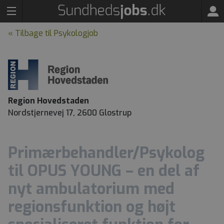
« Tilbage til Psykologjob
Region Hovedstaden
Nordstjernevej 17, 2600 Glostrup
Primærbehandler/Psykolog
til OPUS YOUNG – en del af
nyt ambulatorium med
regionsfunktion og højt