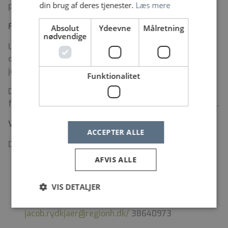
din brug af deres tjenester.
Læs mere
personale ved døgninstitutioner m.v.
For Ergo:
Absolut
Ydeevne
Målretning
nødvendige
Løn- og ansættelsesforhold i henhold til gældende
overenskomst for ergoterapeuter, fysioterapeuter og
jordemødre i regionerne
Funktionalitet
Der indhentes referencer efter aftale, og der skal
forevises anmærkningsfri børneattest ved ansættelse.
Vil du vide mere?
ACCEPTER ALLE
Du er meget velkommen til at kontakte:
AFVIS ALLE
Afsnitsledende specialpsykolog Kristin Munch-
Christiansen –
kristin.munch-
VIS DETALJER
christiansen@regionh.dk
/ 21442711
Afsnitsledende overlæge Jacob Rydkjær –
jacob.rydkjaer@regionh.dk/
38640973