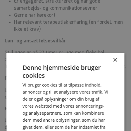
Er engageret, struktureret og har gode
samarbejds- og kommunikationsevner
Gerne har kørekort
Har relevant terapeutisk erfaring (en fordel, men
ikke et krav)
Løn- og ansættelsesvilkår
Stillingen er på 37 timer pr. uge med fleksibel
×
arbejdstilrettelæggelse.
Tiltrædelse ønskes 1. august 2026 eller snarest muligt.
Denne hjemmeside bruger
cookies
For psykologerne:
Vi bruger cookies til at tilpasse indhold,
Løn- og ansættelsesforhold i henhold til gældende
annoncer og til at analysere vores trafik. Vi
overenskomst for akademikere ansat i regioner m.v.
deler også oplysninger om din brug af
vores websted med vores annoncerings-
For pædagogerne:
og analysepartnere, som kan kombinere
dem med andre oplysninger, som du har
Løn- og ansættelsesforhold i henhold til gældende
givet dem, eller som de har indsamlet fra
overenskomst for overenskomst for pædagogisk