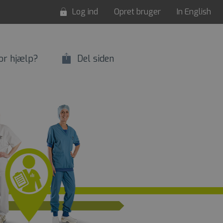
Log ind
Opret bruger
In English
or hjælp?
Del siden