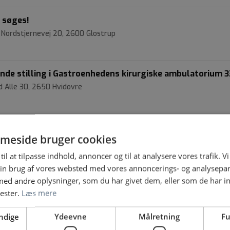
 søges!
 Nordstjernevej 20, 2600 Glostrup
nde stilling i Gastroenhedens kirurgiske ambulatorium 3
d Alle 30, 2650 Hvidovre
Opvågning og Operation, Afsnit 23, Afdeling for Bedøvels
pirationsstøtte, Rigshospitalet- Glostrup
meside bruger cookies
ldemar Hansens Vej 15, 2600 Glostrup
til at tilpasse indhold, annoncer og til at analysere vores trafik. V
in brug af vores websted med vores annoncerings- og analysepa
d andre oplysninger, som du har givet dem, eller som de har in
ist til Region Hovedstadens Børne- og Ungdomspsykiatri (
nester.
Læs mere
ospital | Nordstjernevej 6, 2600 Glostrup
ndige
Ydeevne
Målretning
Fu