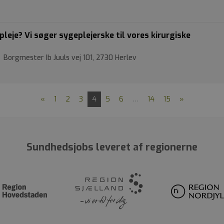
eje? Vi søger sygeplejerske til vores kirurgiske
 Borgmester Ib Juuls vej 101, 2730 Herlev
«
1
2
3
4
5
6
…
14
15
»
Sundhedsjobs leveret af regionerne