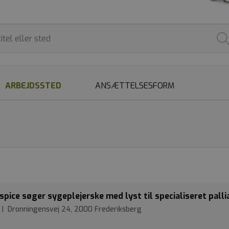
ARBEJDSSTED
ANSÆTTELSESFORM
pice søger sygeplejerske med lyst til specialiseret palli
e | Dronningensvej 24, 2000 Frederiksberg